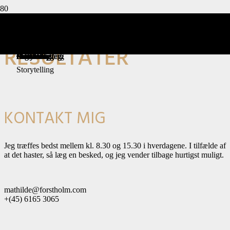
BIRKEBO PLEJEHJEM
WAVECARE
FREDENSBORGHUSENE
AAEN & CO.
DAMASEC GLOBAL GROUP
EDUARD TROELSGÅRD RÅDGIVENDE
BIRKHOLM
MEETAFY B2B VIDENSUNIVERS
FYSIOTERAPIEN I CENTRUM
SUHR MANGEMENT
FREDERIKSBORG DRENGEKOR
NORSTAD
SKANSKA
BERLINGSKE MEDIA
HEADHUNTERENS KOGEBOG
WORKPOINT
STORKKLINIK & CICONIA
G.R.A.S.
CARSTEN LEMTOFT
DSM NORDIC
CUBES SOFTWARE
CARMO
INGENIØRER A/S
RESULTATER
Storytelling
Storytelling
Storytelling
PR
Online strategi
Online strategi
Digital strategi
Digital strategi
Brand dna
Markedsføring
Brand dna
Artikler
Artikler
Profilering
Case story
Brand dna
Profilering
Case story
Profilering
Profilering
Artikler
Storytelling
KONTAKT MIG
Jeg træffes bedst mellem kl. 8.30 og 15.30 i hverdagene. I tilfælde af
at det haster, så læg en besked, og jeg vender tilbage hurtigst muligt.
mathilde@forstholm.com
+(45) 6165 3065