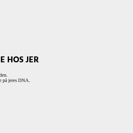
E HOS JER
den.
rpe på jeres DNA.