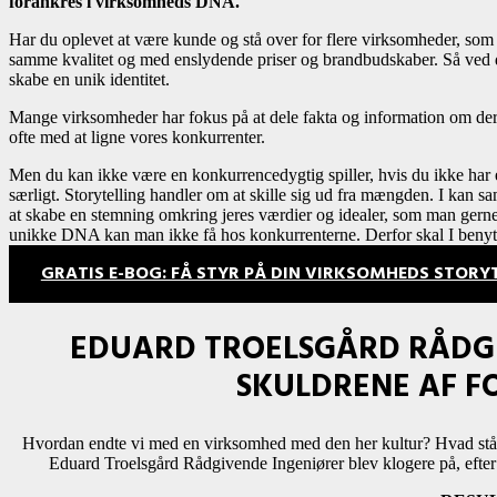
forankres i virksomheds DNA.
Har du oplevet at være kunde og stå over for flere virksomheder, som 
samme kvalitet og med enslydende
priser og brandbudskaber. Så ved 
skabe
en unik identitet.
Mange virksomheder har fokus på at dele fakta og information om der
ofte med at ligne vores konkurrenter.
Men du kan ikke være en konkurrencedygtig spiller, hvis du
ikke har 
særligt.
Storytelling handler om at skille sig ud fra mængden. I kan s
at skabe en stemning omkring jeres værdier og idealer, som man gerne 
unikke DNA kan man
ikke få hos konkurrenterne. Derfor skal I benytt
GRATIS E-BOG: FÅ STYR PÅ DIN VIRKSOMHEDS STORY
EDUARD TROELSGÅRD RÅDGI
SKULDRENE AF F
Hvordan endte vi med en virksomhed med den her kultur? Hvad står 
Eduard Troelsgård Rådgivende Ingeniører blev klogere på, efter