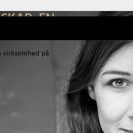
 SKAB EN
in virksomhed på