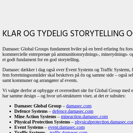
KLAR OG TYDELIG STORYTELLING O
Damasec Global Groups fundament hviler på en bred erfaring fra forsv
kommercielle entreprenør på ammunitionsrydnings-, minerydnings- og sec
et godt fundament for en god storytelling.
Damasec dækker i dag også over Event Systems og Traffic Systems, hv
fem forretningsområder skal beskrives på én og samme side – også sel
samt kommuner og arrangører af events.
Vi valgte derfor at opbygge et overordnet site for Global Group med e
har samme design – og hvor url-strukturen viser, at det er subsites:
Damasec Global Group
–
damasec.com
Defence Systems
–
defence.damasec.com
Mine Action Systems
–
mineaction.damasec.com
Physical Protection Systems
–
physicalprotection.damasec.c
Event Systems
–
event.damasec.com
Traffic Systems
–
traffic.damasec.com