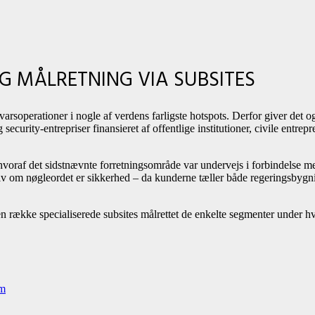
G MÅLRETNING VIA SUBSITES
arsoperationer i nogle af verdens farligste hotspots. Derfor giver de
urity-entrepriser finansieret af offentlige institutioner, civile entrep
oraf det sidstnævnte forretningsområde var undervejs i forbindelse me
v om nøgleordet er sikkerhed – da kunderne tæller både regeringsbygnin
n række specialiserede subsites målrettet de enkelte segmenter under hv
om